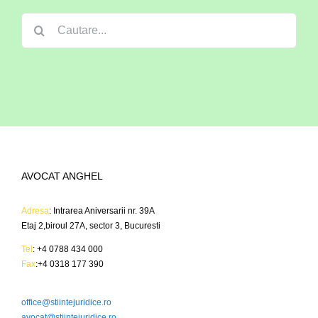
Cautare...
AVOCAT ANGHEL
Adresa
: Intrarea Aniversarii nr. 39A
Etaj 2,biroul 27A, sector 3, Bucuresti
Tel
: +4 0788 434 000
Fax
:+4 0318 177 390
office@stiintejuridice.ro
avocat@stiintejuridice.ro