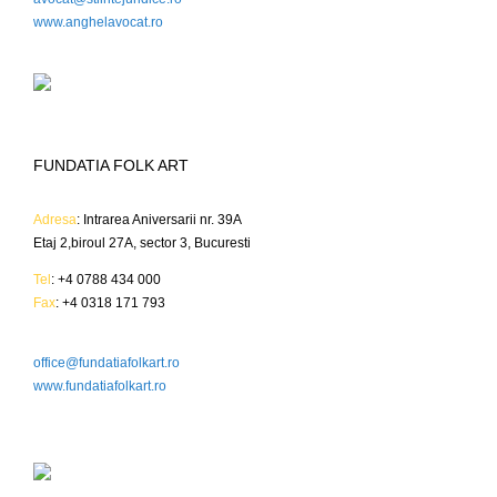
www.anghelavocat.ro
FUNDATIA FOLK ART
Adresa
: Intrarea Aniversarii nr. 39A
Etaj 2,biroul 27A, sector 3, Bucuresti
Tel
: +4 0788 434 000
Fax
: +4 0318 171 793
office@fundatiafolkart.ro
www.fundatiafolkart.ro