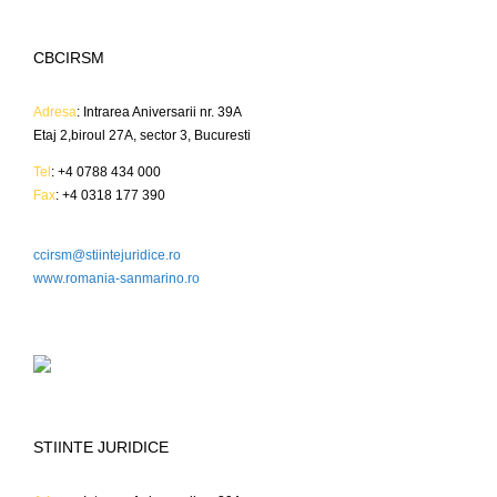
CBCIRSM
Adresa
: Intrarea Aniversarii nr. 39A
Etaj 2,biroul 27A, sector 3, Bucuresti
Tel
: +4 0788 434 000
Fax
: +4 0318 177 390
ccirsm@stiintejuridice.ro
www.romania-sanmarino.ro
STIINTE JURIDICE