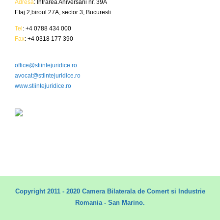
Adresa
: Intrarea Aniversarii nr. 39A
Etaj 2,biroul 27A, sector 3, Bucuresti
Tel
: +4 0788 434 000
Fax
: +4 0318 177 390
office@stiintejuridice.ro
avocat@stiintejuridice.ro
www.stiintejuridice.ro
Copyright 2011 - 2020 Camera Bilaterala de Comert si Industrie
Romania - San Marino.