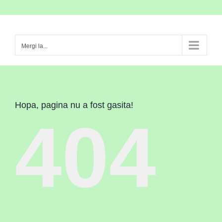
Skip
to
content
Mergi la...
Hopa, pagina nu a fost gasita!
404